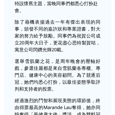
特設懷舊主題，
當晚同事們都悉心打扮赴
會。
除了藉機表揚過去一年有傑出表現的同
事，頒發不同的嘉許狀和專業證書，對大
家的努力給予鼓勵。同事們為祝賀公司成
立20周年大日子，更花盡心思特製賀咭，
寓意公司閃鑽光輝20載。
選舉雪肌蘭之花，是周年晚會的壓軸好
戲，參選佳麗都是來自雪肌蘭各專櫃、專
門店、健康中心的美容顧問。為了競逐后
冠，她們均悉心打扮，以最佳姿態爭取評
判和支持者的投票。
經過激烈的鬥智和展現美態的環節後，終
由得票最高的Marande Lau奪得，她亦同
時奪得「最健康大使」獎項，成為雙料冠