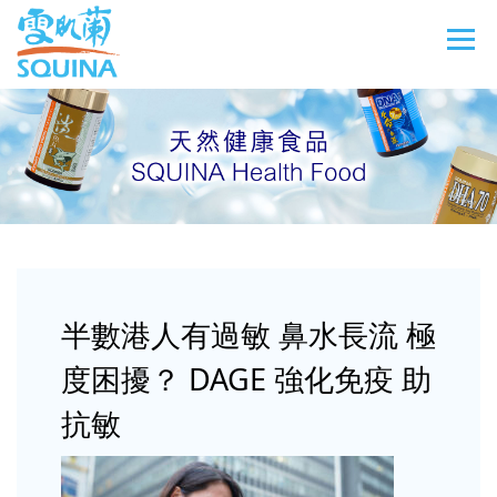
半數港人有過敏 鼻水長流 極
度困擾？ DAGE 強化免疫 助
抗敏