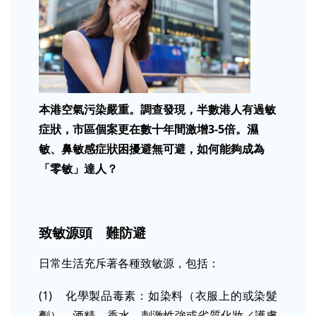
本港空氣污染嚴重。調查發現，半數港人有過敏
症狀，市區個案更在數十年間激增3-5倍。濕
敏、鼻敏感症狀困擾避無可避，如何能夠成為
「零敏」達人？
致敏源頭 難防避
日常生活充斥著各種致敏源，包括：
(1) 化學製品毒素：如染料（衣服上的或染髮
劑）、酒精、香水、刺激性強或劣質化妝／護膚