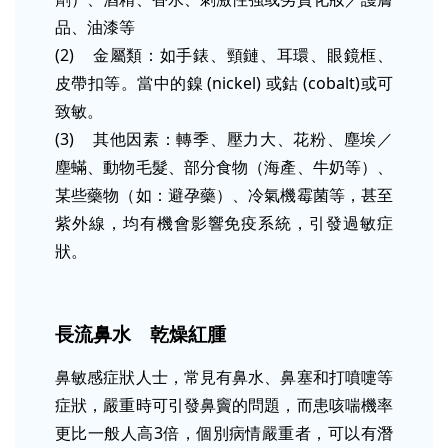
品、油漆等
(2) 金屬類：如手錶、頸鏈、耳環、眼鏡框、
皮帶扣等。當中的鎳 (nickel) 或鈷 (cobalt)或可
致敏。
(3) 其他因素：轉季、壓力大、花粉、塵埃／
塵蟎、動物毛髮、部分食物（海產、牛奶等）、
某些藥物（如：避孕藥）、冷氣機霉菌等，甚至
紫外線，均有機會影響免疫系統，引發過敏症
狀。
長流鼻水 乾燥紅腫
鼻敏感症狀人士，常見有鼻水、鼻塞和打噴嚏等
症狀，嚴重時可引發鼻竇的問題，而患咳喘機率
更比一般人高3倍，個別病情嚴重者，可以有潛