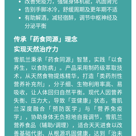
改善免疫力，强健身体机能，巩固肾元
告别手脚冰冷，舒缓周期及更年期不适
有助解酒，减轻宿醉，调节中枢神经及
分泌平衡
传承「药食同源」理念
实现天然治疗力
雪肌兰秉承「药食同源」智慧，实践「以食
养生，以食防病」。产品采用制药级萃取技
术，从天然食物提炼精华，打造「类药剂性
营养补充剂」，分子细、生物利用率高、易
吸收，让人体回归自然平衡。现代人因营养
失衡、压力大，导致「亚健康」状态，雪肌
兰深度融合「预防医学」与「营养免疫
学」，协助身体无负担地自我调节，雪肌兰
营养食品（辅助/调理），适合天天进食以改
善基础代谢、从根源巩固健康，达到「治未