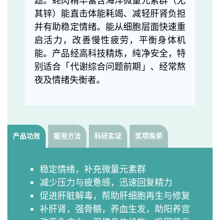
其锌）能直击体能耗竭、减轻肝肾负担
并有助稳定情绪。能从细胞层面快速重
启活力，改善慢性疲劳，平衡身体机
能。产品经高科技精炼，纯净安全，特
别适合「代谢综合问题前期」、经常熬
夜及情绪失衡者。
产品功效
服用方法
科研实证
奖项殊荣
稳定情绪，补充微量元素群
减少压力与疲惫感，迅速回复精力
促进肝脏解毒，帮助肝细胞再生与修复
补肝肾，强骨骼，养血生发，助阳养宫