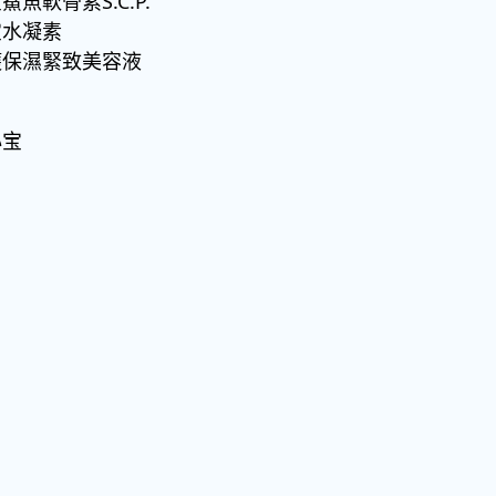
軟骨素S.C.P.
宝水凝素
護保濕緊致美容液
心宝