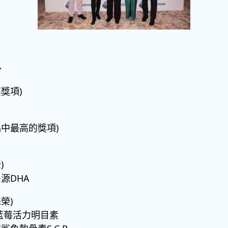
>
獎項)
中最高的獎項)
)
源DHA
榮)
藍莓活力明目素