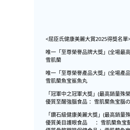
<屈臣氏健康美麗大賞2025得獎名單
唯一「至尊榮譽品牌大獎」(全場最高
雪肌蘭
唯一「至尊榮譽產品大獎」(全場產品
雪肌蘭魚宝鯊魚丸
「冠軍中之冠軍大獎」(最高銷量殊榮
優質至醒強腦食品 ：雪肌蘭魚宝腦の
「鑽石級健康美麗大獎」(最高銷量殊
優質美目護眼食品 ：雪肌蘭魚宝