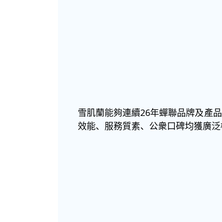
雪肌蘭能夠連續26年蟬聯品牌及產
效能、服務質素、公衆口碑均獲廣泛