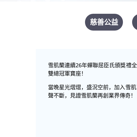
慈善公益
雪肌蘭連續26年蟬聯屈臣氏頒獎禮
雙總冠軍寶座！
當晚星光熠熠，盛況空前，加入雪肌
聲不斷，見證雪肌蘭再創業界傳奇！