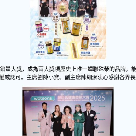
品銷量大獎，成為兩大獎項歷史上唯一蟬聯殊榮的品牌，
權威認可。主席劉陳小寶、副主席陳細潔衷心感謝各界長