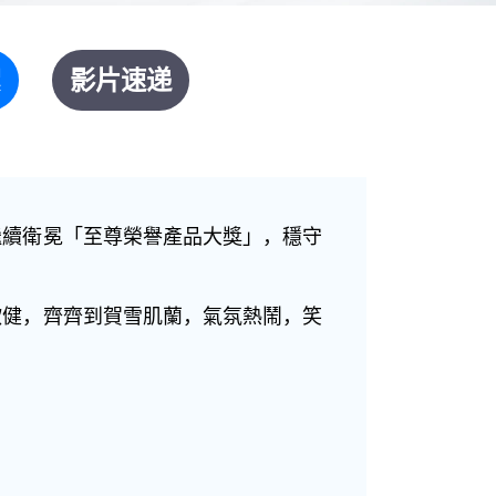
絮
影片速递
繼續衛冕「至尊榮譽產品大獎」，穩守
欣健，齊齊到賀雪肌蘭，氣氛熱鬧，笑