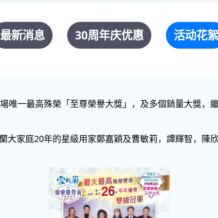
最新消息
30周年庆优惠
活动花
全場唯一最高殊榮「至尊榮譽大獎」，及多個銷量大獎，
蘭大家庭20年的星級用家鄭嘉穎及曹敏莉，譚輝智，陳