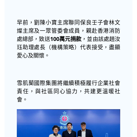
早前，劉陳小寶主席聯同保良壬子會林文
燦主席及一眾管委會成員，親赴香港消防
處總部，致送
100
萬元捐款
，並由該處趙汝
珏助理處長（機構策略）代表接受，盡顯
愛心及關懷。
雪肌蘭國際集團將繼續積極履行企業社會
責任，與社區同心協力，共建更溫暖社
會。