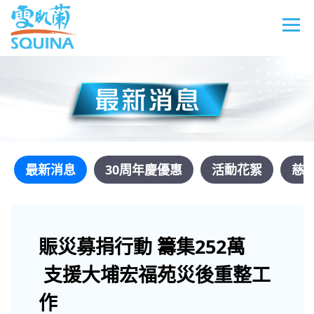
最新消息
30周年慶優惠
活動花絮
慈
賑災募捐行動 籌集252萬
支援大埔宏福苑災後重整工
作