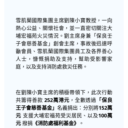
雪肌蘭國際集團主席劉陳小寶教授，一向
熱心公益、關懷社會，並一直密切關注大
埔宏福苑火災情況。劉主席身兼「保良壬
子會慈善基金」創會主席，事故後迅速呼
籲會員、雪肌蘭國際集團員工及各界善心
人士，慷慨捐助及支持，幫助受影響家
庭，以及支持消防處救災任務。
在劉陳小寶主席的積極帶領下，此次行動
共籌得善款
252
萬港元
，全數透過
「保良
王子會慈善基金」
名義捐出：分別將
152
萬
元
支援大埔宏福苑受災居民、以及
100
萬
元
撥捐
《消防處福利基金》
。