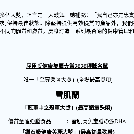
多個大獎，坦言是一大鼓舞。她補充：「我自己亦是忠
時刻保持最佳狀態。除堅持提供高效優質的產品外，我們
不同的體質和膚質，度身訂造一系列最合適的健康管理
屈臣氏健康美麗大賞
2020
得獎名單
唯一「至尊榮譽大獎」(全場最高獎項)
雪肌蘭
「冠軍中之冠軍大獎」(
最
高銷量殊榮
)
優質至醒強腦食品 ：雪肌蘭魚宝腦の源DHA
「鑽石級健康美麗大獎」(最高銷量殊榮)