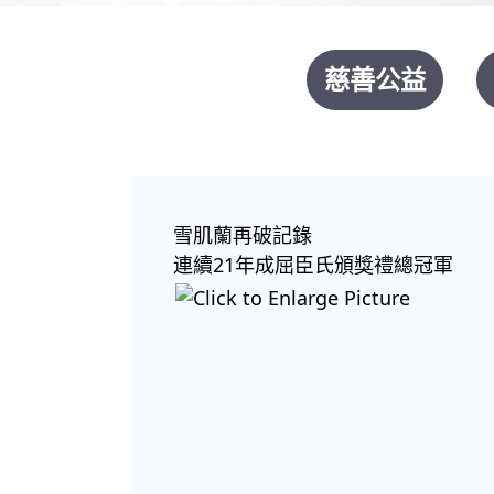
慈善公益
雪肌蘭再破記錄
連續21年成屈臣氏頒獎禮總冠軍