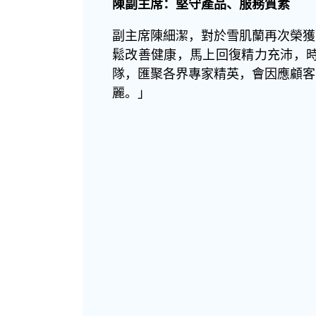
陳副主席：堅守產品、服務質素
副主席陳細潔，對於雪肌蘭再次榮獲
鬆改善健康，馬上回復精力充沛，
隊，匯聚各界專家精英，會因應顧客
麗。」