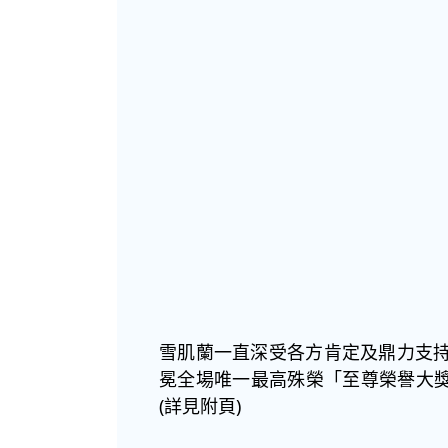
雪肌蘭一直深受各方肯定及鼎力支持
冕全場唯一最高殊榮「至尊榮譽大
(詳見附頁)