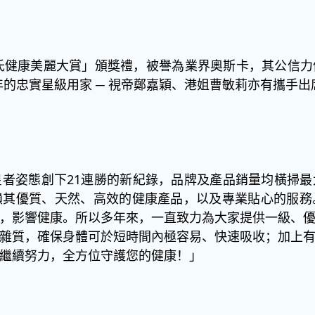
臣氏健康美麗大賞」頒獎禮，被譽為業界奧斯卡，其公信
0年的忠實星級用家 ─ 視帝鄭嘉穎、港姐曹敏莉亦有攜手
者姿態創下21連勝的新紀錄，品牌及產品銷量均橫掃
賴其優質、天然、高效的健康產品，以及專業貼心的服務
，影響健康。所以多年來，一直致力為大家提供一級、
雜質，確保身體可於短時間內極容易、快速吸收；加上
繼續努力，全方位守護您的健康！」