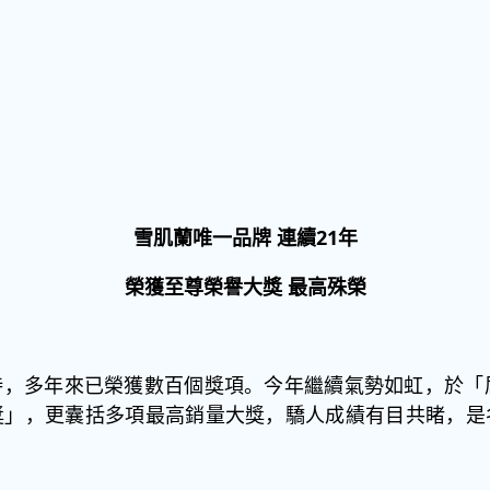
雪肌蘭唯一品牌
連續
21
年
榮獲至尊榮譽大獎
最高殊榮
，多年來已榮獲數百個獎項。今年繼續氣勢如虹，於「
獎」，更囊括多項最高銷量大獎，驕人成績有目共睹，是