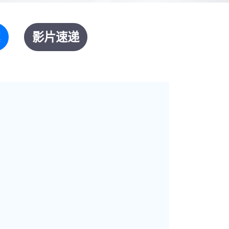
絮
影片速递