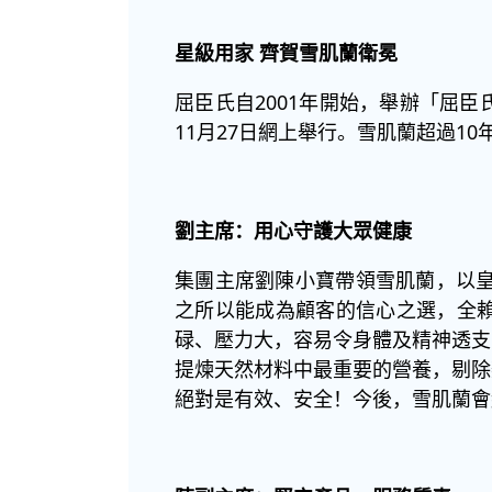
星級用家
齊賀雪肌蘭衛冕
屈臣氏自2001年開始，舉辦「屈
11月27日網上舉行。雪肌蘭超過1
劉主席：用心守護大眾健康
集團主席劉陳小寶帶領雪肌蘭，以皇
之所以能成為顧客的信心之選，全
碌、壓力大，容易令身體及精神透支
提煉天然材料中最重要的營養，剔除
絕對是有效、安全！今後，雪肌蘭會